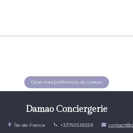
Gérer mes préférences de cookies
Damao Conciergerie
Île-de-France
+33750539259
contact@d